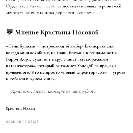
Ордонес, а также появятся
несколько новых персонажей
,
личности которых пока держатся в секрете.
💬 Мнение Кристины Носовой
«Стив Бушеми — потрясающий выбор. Его персонажи
всегда многослойные, на грани безумия и гениальности.
Барри Дорт, судя по тизеру, станет тем моральным
катализатором, который вытолкнет Уэнсдэй за пределы
привычного. Это не просто «новый директор», это — угроза
и соблазн в одном лице».
—
Кристина Носова, кинокритик, автор блога
Кристина Носова
2025-06-17 07:37