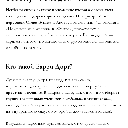
Netflix раскрыл главное пополнение второго сезона хита
«Уэнсдэй» — директором академии Невермор станет
персонаж Стива Бушеми.
Актёр, прославившийся ролями в
«Подпольной империи» и «Фарго», предстанет в
совершенно новом образе: он сыграет Барри Дорта —
харизматичного, но загадочного руководителя школы для
одарённых изгоев.
Кто такой Барри Дорт?
Судя по тизеру, Дорт приходит в академию,
переживающую кризис, с одной целью — вернуть ей
престиж и влияние
. В кадрах видно, как он лично отбирает
группу талантливых учеников с «тёмным потенциалом»
,
явно делая ставку не только на академические заслуги, но и
на внутреннюю силу, с которой сталкивается Уэнсдэй.
Визуально персонаж Бушеми далёк от стереотипного