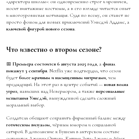
«директора школы»: он одновременно строг и ироничен,
носит винтажные костюмы, а в его взгляде читается опыт
и многоуровневая мотивация. Судя по всему, он станет не
просто фоном для новых приключений Уэнсдэй Аддамс, а
ключевой фигурой нового сезона
.
Что известно о втором сезоне?
📅
Премьера состоится 6 августа 2025 года
, а
финал
покажут 3 сентября
. Netflix уже подтвердил, что сезон
будет
более мрачным и насыщенным интригами
, чем
предыдущий. На этот раз в центре событий —
новая волна
угроз
, нависших над Невермором, а также
персональные
испытания Уэнсдэй
, вынужденной сделать сложный
моральный выбор.
Создатели обещают сохранить фирменный баланс между
готическим визуалом
, чёрным юмором и социальной
сатирой. В дополнение к Бушеми в актерском составе
останутся Дженна Ортега, Кэтрин Зета-Джонс и Айзек