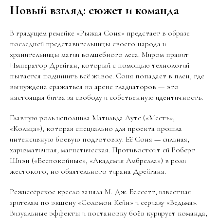
Новый взгляд: сюжет и команда
В грядущем ремейке «Рыжая Соня» предстает в образе
последней представительницы своего народа и
хранительницы магии волшебного леса. Миром правит
Император Дрейган, который с помощью технологий
пытается подчинить всё живое. Соня попадает в плен, где
вынуждена сражаться на арене гладиаторов — это
настоящая битва за свободу и собственную идентичность.
Главную роль исполнила Матильда Лутс («Месть»,
«Кольца»), которая специально для проекта прошла
интенсивную боевую подготовку. Её Соня — сильная,
харизматичная, магнетическая. Противостоит ей Роберт
Шиэн («Беспокойные», «Академия Амбрелла») в роли
жестокого, но обаятельного тирана Дрейгана.
Режиссёрское кресло заняла М. Дж. Бассетт, известная
зрителям по экшену «Соломон Кейн» и сериалу «Ведьма».
Визуальные эффекты и постановку боёв курирует команда,