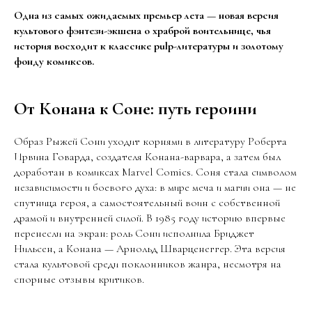
Одна из самых ожидаемых премьер лета — новая версия
культового фэнтези-экшена о храброй воительнице, чья
история восходит к классике pulp-литературы и золотому
фонду комиксов.
От Конана к Соне: путь героини
Образ Рыжей Сони уходит корнями в литературу Роберта
Ирвина Говарда, создателя Конана-варвара, а затем был
доработан в комиксах Marvel Comics. Соня стала символом
независимости и боевого духа: в мире меча и магии она — не
спутница героя, а самостоятельный воин с собственной
драмой и внутренней силой. В 1985 году историю впервые
перенесли на экран: роль Сони исполнила Бриджет
Нильсен, а Конана — Арнольд Шварценеггер. Эта версия
стала культовой среди поклонников жанра, несмотря на
спорные отзывы критиков.