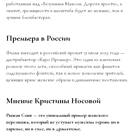
работавшая над «Безумным Максом: Дорога ярости», а
значит, зрелищности и масштаба будет не меньше, чем в
лучших блокбастерах.
Премьера в России
Фильм выходит в российский прокат 31 июля 2025 года —
дистрибьютор «Каро Премьер». Это один из ключевых
релизов этого лета, способный привлечь как фанатов
олдскульного фэнтези, так и новое поколение зрителей,
ценящих яркие женские образы и динамичные постановки.
Мнение Кристины Носовой
Рыжая Соня — это уникальный пример женского
персонажа, который не уступает мужским героям ни в
харизме, ни в силе, ни в драматизме.